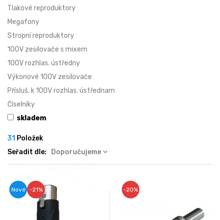
Tlakové reproduktory
Megafony
Stropní reproduktory
100V zesilovače s mixem
100V rozhlas. ústředny
Výkonové 100V zesilovače
Přísluš. k 100V rozhlas. ústřednam
Číselníky
skladem
31
Položek
Seřadit dle:
Doporučujeme
Nové
-21%
-20%