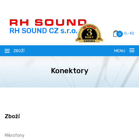
RH SOUND CZ s.r.o.
0,- Kč
0
ZBOŽÍ
MENU
Konektory
ČESKY (CZ)
SLOVENSKY (SK)
REGISTRACE
Zboží
MAGYAR (HU)
PŘIHLÁŠENÍ
Mikrofony