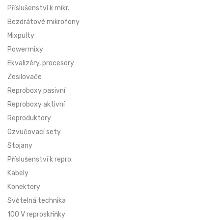
Příslušenství k mikr.
POLSKY (PL)
ÚVODNÍ STRÁNKA
Bezdrátové mikrofony
Mixpulty
NOVINKY
Powermixy
AKCE
Ekvalizéry, procesory
Zesilovače
OBCHODNÍ PODMÍNKY
Reproboxy pasivní
Reproboxy aktivní
GDPR
Reproduktory
Ozvučovací sety
KONTAKT
Stojany
Příslušenství k repro.
+420603493054
obchod@rh-sound.cz
Kabely
Konektory
Světelná technika
100 V reproskříňky