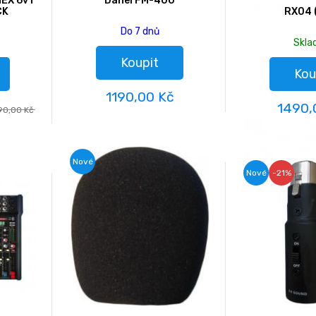
HEX 6v1
Danel FM-400
CK
RX04 
Do 7 dnů
Skl
Koupit
Kou
1190,00 Kč
1490,
90,00 Kč
Nové
Nové
-21%