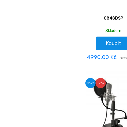
C848DSP
Skladem
Koupit
4990,00 Kč
549
Nové
-6%