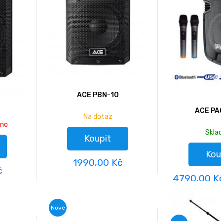
ACE PBN-10
ACE PA
Na dotaz
áno
Skl
Koupit
Kou
1990,00 Kč
č
4790,00 
Nové