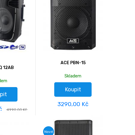
ACE PBN-15
Q 12AB
Skladem
adem
Koupit
pit
3290,00 Kč
Kč
4990,00 Kč
Nové