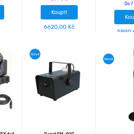
Do 7
Koupit
Kou
6620,00 Kč
5890,
Nové
Nové