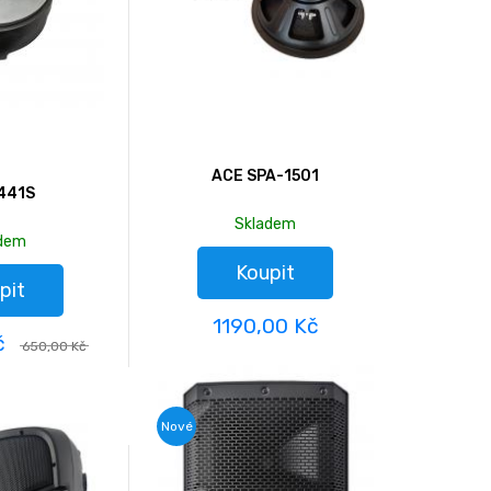
ACE SPA-1501
441S
Skladem
adem
Koupit
pit
1190,00 Kč
č
650,00 Kč
Nové