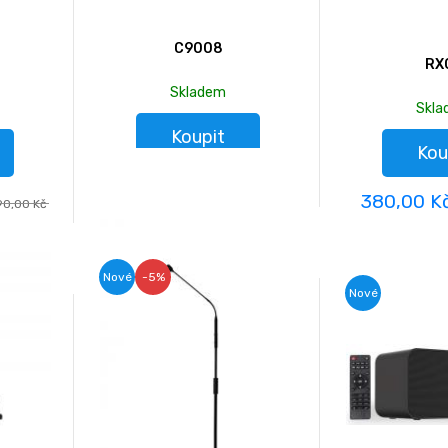
C9008
RX
Skladem
Skl
Koupit
Kou
30,00 Kč
380,00 K
0,00 Kč
Nové
-5%
Nové