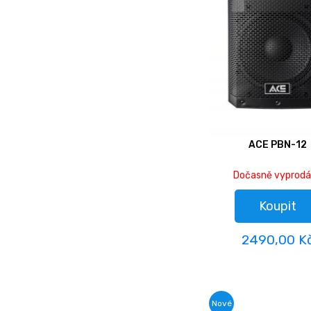
ACE PBN-12
Dočasně vyprod
Koupit
2490,00 K
Nové