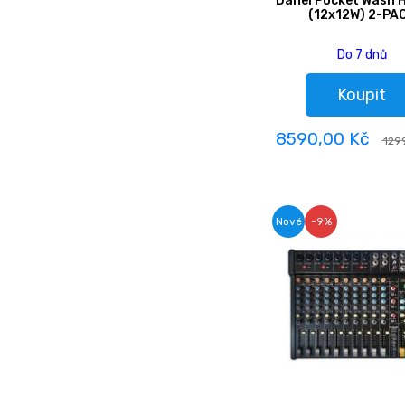
Danel Pocket Wash 
(12x12W) 2-PA
Do 7 dnů
Koupit
8590,00 Kč
129
Nové
-9%