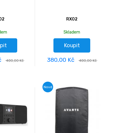
02
RX02
adem
Skladem
pit
Koupit
č
380,00 Kč
480,00 Kč
480,00 Kč
Nové