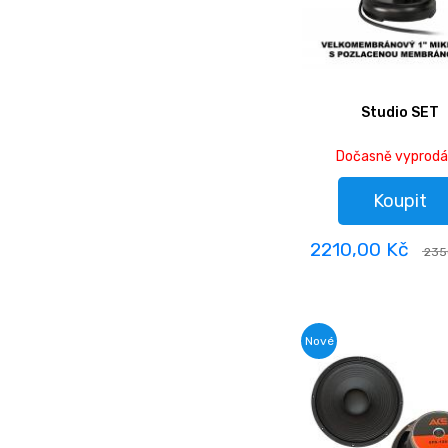
Studio SET
Dočasně vyprod
Koupit
2210,00 Kč
235
Nové