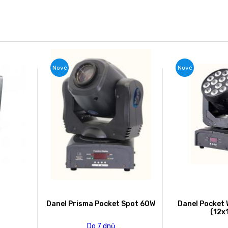
Nové
Nové
Danel Prisma Pocket Spot 60W
Danel Pocket 
(12x
Do 7 dnů