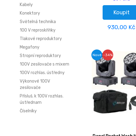
Kabely
Koupit
Konektory
Světelná technika
930,00 Kč
100 V reproskříňky
Tlakové reproduktory
Megafony
Nové
-34%
Stropní reproduktory
100V zesilovače s mixem
100V rozhlas. ústředny
Výkonové 100V
zesilovače
Přísluš. k 100V rozhlas.
ústřednam
Číselníky