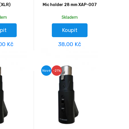
(XLR)
Mic holder 28 mm XAP-007
adem
Skladem
pit
Koupit
00 Kč
38,00 Kč
Nové
-21%