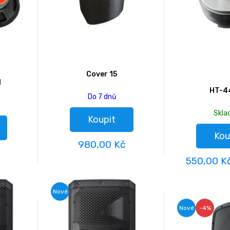
Cover 15
1
HT-4
Do 7 dnů
Skl
Koupit
Kou
980,00 Kč
550,00 K
Nové
Nové
-4%