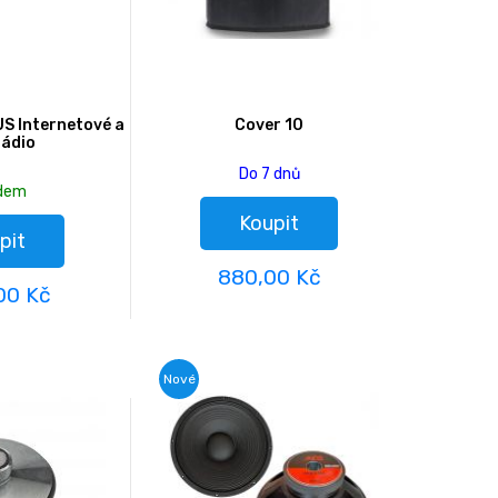
S Internetové a
Cover 10
rádio
Do 7 dnů
adem
Koupit
pit
880,00 Kč
00 Kč
Nové