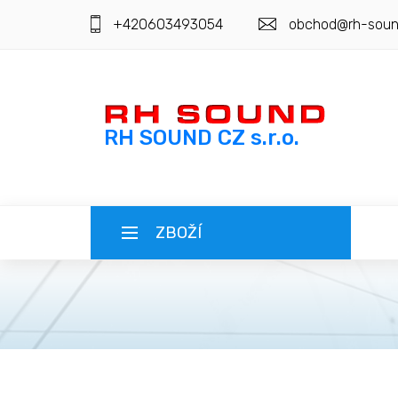
+420603493054
obchod@rh-soun
RH SOUND CZ s.r.o.
ZBOŽÍ
ČESKY (CZ)
SLOVENSKY (SK)
REGISTRACE
MAGYAR (HU)
PŘIHLÁŠENÍ