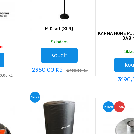
MIC set (XLR)
KARMA HOME PLU
DAB 
Skladem
áno
Skl
Koupit
Kou
2360,00 Kč
2480,00 Kč
0,00 Kč
3190,
Nové
Nové
-15%