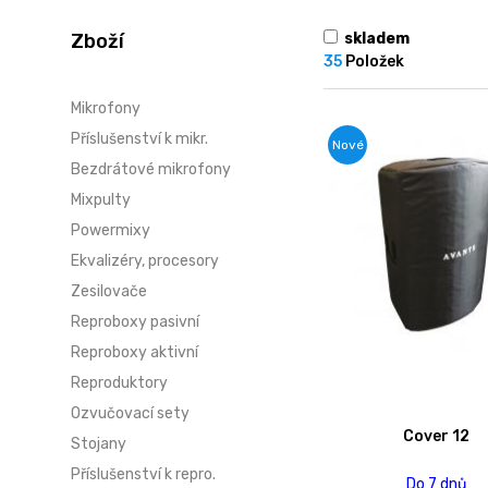
Zboží
POLSKY (PL)
skladem
ÚVODNÍ STRÁNKA
35
Položek
NOVINKY
Mikrofony
Příslušenství k mikr.
Nové
AKCE
Bezdrátové mikrofony
Mixpulty
OBCHODNÍ PODMÍNKY
Powermixy
Ekvalizéry, procesory
GDPR
Zesilovače
KONTAKT
Reproboxy pasivní
Reproboxy aktivní
+420603493054
obchod@rh-sound.cz
Reproduktory
Ozvučovací sety
Cover 12
Stojany
Příslušenství k repro.
Do 7 dnů