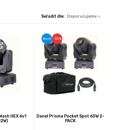
Seřadit dle:
Doporučujeme
Nové
-35%
Wash HEX 6v1
Danel Prisma Pocket Spot 60W 2-
12W)
PACK