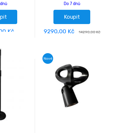
 dnů
Do 7 dnů
pit
Koupit
00 Kč
9290,00 Kč
14290,00 Kč
Nové